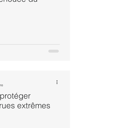
re
protéger
rues extrêmes