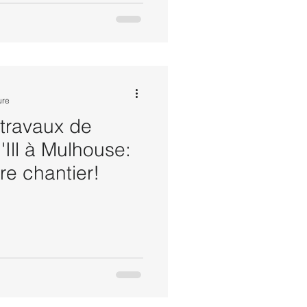
ure
travaux de
'Ill à Mulhouse:
tre chantier!