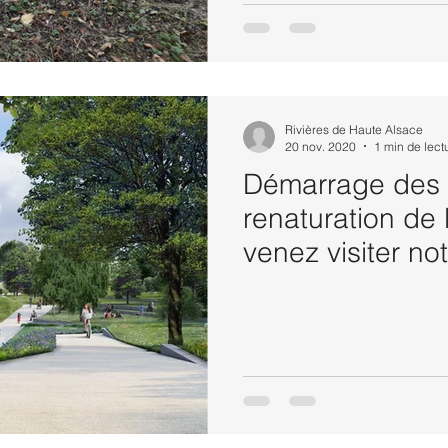
Rivières de Haute Alsace
20 nov. 2020
1 min de lect
Démarrage des 
renaturation de l
venez visiter no