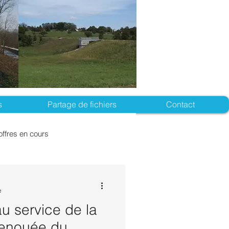
s
Partage de fichiers
Contact
offres en cours
e
u service de la
 Renouée du