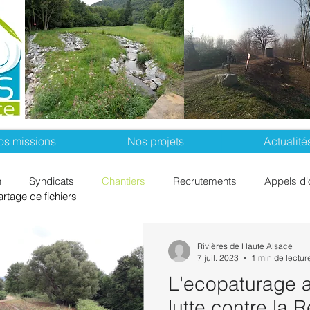
os missions
Nos projets
Actualité
n
Syndicats
Chantiers
Recrutements
Appels d'
artage de fichiers
Rivières de Haute Alsace
7 juil. 2023
1 min de lectur
L'ecopaturage a
lutte contre la