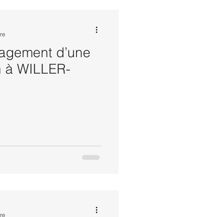
re
agement d’une
n à WILLER-
re