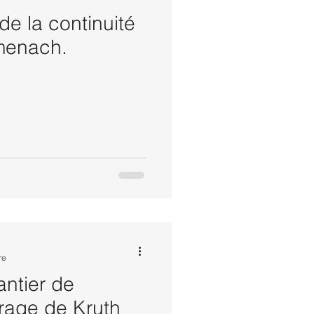
de la continuité
rmenach.
re
antier de
rrage de Kruth