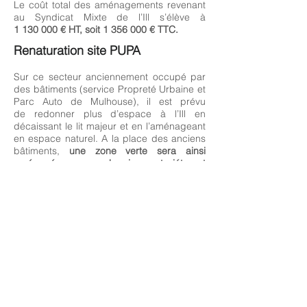
Le coût total des aménagements revenant
au Syndicat Mixte de l’Ill s’élève à
1 130 000 € HT, soit 1 356 000 € TTC.
Renaturation site PUPA
Sur ce secteur anciennement occupé par
des bâtiments (service Propreté Urbaine et
Parc Auto de Mulhouse), il est prévu
de redonner plus d’espace à l’Ill en
décaissant le lit majeur et en l’aménageant
en espace naturel. A la place des anciens
bâtiments,
une zone verte sera ainsi
aménagée avec un cheminement piéton et
des plantations.
SECTEUR PUPA