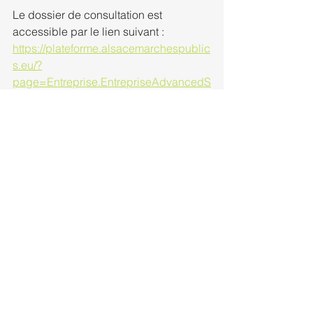
Le dossier de consultation est 
accessible par le lien suivant :
https://plateforme.alsacemarchespublic
s.eu/?
page=Entreprise.EntrepriseAdvancedS
earch&AllCons&id=547812&orgAcron
yme=a9m
Date limite de remise des plis : mardi 
1er septembre 2026 à 17h00
rivieres
appel d'offre
marché
travaux
Appels d'offres en cours