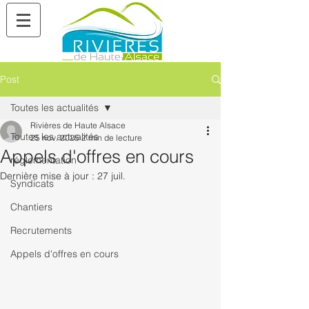
Post
Toutes les actualités
Rivières de Haute Alsace
Toutes les actualités
25 nov. 2025
2 min de lecture
Appels d'offres en cours
réglementation
Dernière mise à jour :
27 juil.
Syndicats
Chantiers
Recrutements
Appels d'offres en cours